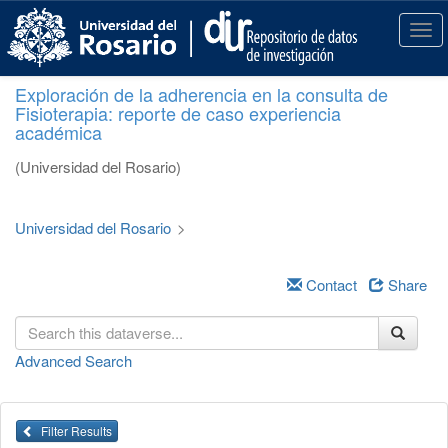
S
k
T
i
o
p
g
Exploración de la adherencia en la consulta de
t
g
Fisioterapia: reporte de caso experiencia
o
l
académica
m
e
a
n
(Universidad del Rosario)
i
a
n
v
c
i
Universidad del Rosario
>
o
g
n
a
t
Contact
Share
t
e
i
n
o
t
n
Advanced Search
Filter Results