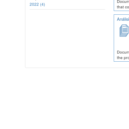
Docume
2022 (4)
that c
Anális
Docume
the pr