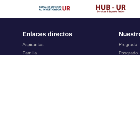
Enlaces directos
Nuestr
Aspirantes
Pregrado
Familia
Posgrado
Estudiantes
Educación
Profesores
Idiomas
Egresados
Summer S
Portafolio de becas, descuentos y apoyo
Servic
financiero
Casa UR
Gestión de
CRAI
Correo ele
Sedes
SIAR
Revista Nova et Vetera
Campus Vi
Directorio institucional
Registro y