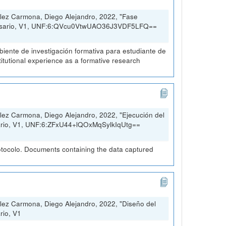
lez Carmona, Diego Alejandro, 2022, "Fase
 Rosario, V1, UNF:6:QVcu0VtwUAO36J3VDF5LFQ==
ambiente de investigación formativa para estudiante de
stitutional experience as a formative research
ez Carmona, Diego Alejandro, 2022, "Ejecución del
sario, V1, UNF:6:ZFxU44+lQOxMqSylkIqUtg==
otocolo. Documents containing the data captured
lez Carmona, Diego Alejandro, 2022, "Diseño del
rio, V1