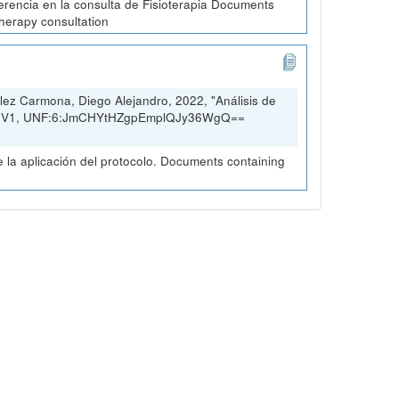
erencia en la consulta de Fisioterapia Documents
therapy consultation
ez Carmona, Diego Alejandro, 2022, "Análisis de
rio, V1, UNF:6:JmCHYtHZgpEmplQJy36WgQ==
la aplicación del protocolo. Documents containing