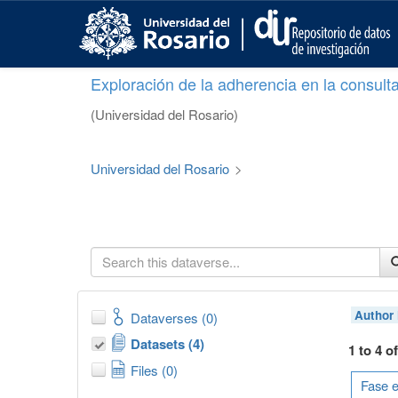
S
k
i
p
Exploración de la adherencia en la consult
t
o
(Universidad del Rosario)
m
a
i
Universidad del Rosario
>
n
c
o
n
t
e
n
t
Author
Dataverses (0)
Datasets (4)
1 to 4 o
Files (0)
Fase e