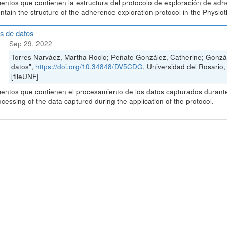
ntos que contienen la estructura del protocolo de exploración de adh
ontain the structure of the adherence exploration protocol in the Physio
is de datos
Sep 29, 2022
Torres Narváez, Martha Rocio; Peñate González, Catherine; Gonzál
datos",
https://doi.org/10.34848/DV5CDG
, Universidad del Rosa
[fileUNF]
ntos que contienen el procesamiento de los datos capturados durante 
ocessing of the data captured during the application of the protocol.