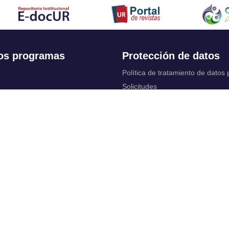
os programas
Protección de datos
Política de tratamiento de datos
Solicitudes
 Continua
Aviso de privacidad
Documentos instituci
chool
y legales
ios académicos
Bienestar Universitario: Política y
programas
 cuentas
Constituciones, reformas y estat
ctrónico
complementarios
Derechos pecuniarios
rtual
Otros reglamentos
 Control
Reglamento académico de Posg