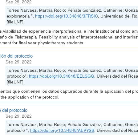
Sep 29, 2022
Torres Narváez, Martha Rocio; Peñate González, Catherine; Gonzá
exploratoria ",
https://doi.org/10.34848/3FRSIC
, Universidad del
[fileUNF]
is viabilidad de experiencia interprofesional e interinstitucional como 
 año de Fisioterapia Feasibility analysis of interprofessional and interin
nment for final year physiotherapy students.
ión del protocolo
Sep 29, 2022
Torres Narváez, Martha Rocio; Peñate González, Catherine; Gonzál
protocolo",
https://doi.org/10.34848/EELSGG
, Universidad del Ro
[fileUNF]
ntos que contienen los datos capturados durante la aplicación del pr
 the application of the protocol.
 del protocolo
Sep 29, 2022
Torres Narváez, Martha Rocio; Peñate González, Catherine; Gonzá
protocolo ",
https://doi.org/10.34848/AEVYSB
, Universidad del Rosa