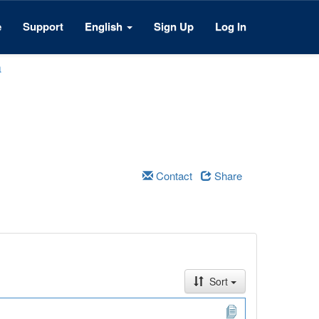
e
Support
English
Sign Up
Log In
a
Contact
Share
Sort