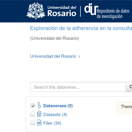
S
k
i
p
Exploración de la adherencia en la consult
t
o
(Universidad del Rosario)
m
a
i
Universidad del Rosario
>
n
c
o
n
t
e
n
t
Dataverses (0)
There
Datasets (4)
Files (34)