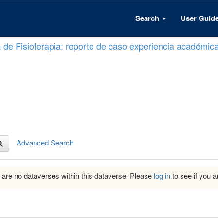
Search
User Guid
a de Fisioterapia: reporte de caso experiencia académic
Advanced Search
 are no dataverses within this dataverse. Please
log in
to see if you ar