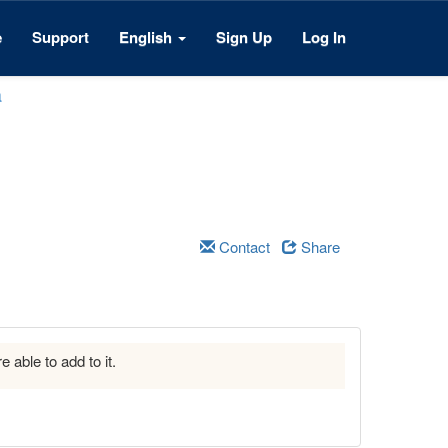
e
Support
English
Sign Up
Log In
a
Contact
Share
e able to add to it.