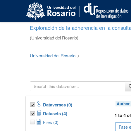
S
k
i
p
Exploración de la adherencia en la consult
t
o
(Universidad del Rosario)
m
a
i
Universidad del Rosario
>
n
c
o
n
t
e
n
t
Author
Dataverses (0)
Datasets (4)
1 to 4 o
Files (0)
Fase e