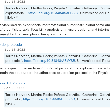
Sep 29, 2022
Torres Narváez, Martha Rocio; Peñate González, Catherine; Gonzá
exploratoria ",
https://doi.org/10.34848/3FRSIC
, Universidad del
[fileUNF]
is viabilidad de experiencia interprofesional e interinstitucional como 
 año de Fisioterapia Feasibility analysis of interprofessional and interin
nment for final year physiotherapy students.
 del protocolo
Sep 29, 2022
Torres Narváez, Martha Rocio; Peñate González, Catherine; Gonzá
protocolo ",
https://doi.org/10.34848/AEVYSB
, Universidad del Rosa
ntos que contienen la estructura del protocolo de exploración de adh
ontain the structure of the adherence exploration protocol in the Physio
ión del protocolo
Sep 29, 2022
Torres Narváez, Martha Rocio; Peñate González, Catherine; Gonzál
protocolo",
https://doi.org/10.34848/EELSGG
, Universidad del Ro
[fileUNF]