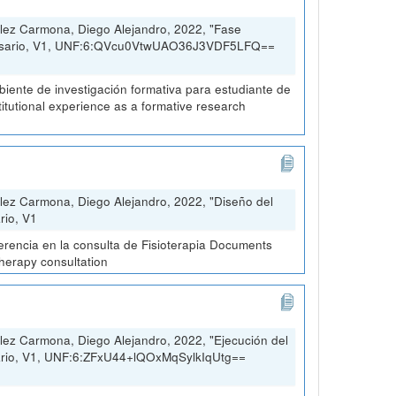
lez Carmona, Diego Alejandro, 2022, "Fase
 Rosario, V1, UNF:6:QVcu0VtwUAO36J3VDF5LFQ==
ambiente de investigación formativa para estudiante de
stitutional experience as a formative research
lez Carmona, Diego Alejandro, 2022, "Diseño del
rio, V1
erencia en la consulta de Fisioterapia Documents
therapy consultation
ez Carmona, Diego Alejandro, 2022, "Ejecución del
sario, V1, UNF:6:ZFxU44+lQOxMqSylkIqUtg==