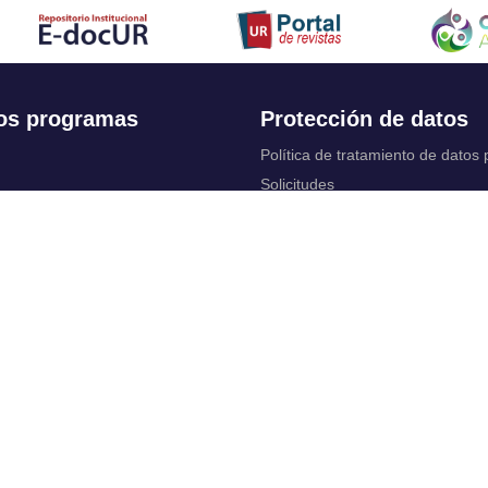
os programas
Protección de datos
Política de tratamiento de datos
Solicitudes
 Continua
Aviso de privacidad
Documentos instituci
chool
y legales
ios académicos
Bienestar Universitario: Política y
programas
 cuentas
Constituciones, reformas y estat
ctrónico
complementarios
Derechos pecuniarios
rtual
Otros reglamentos
 Control
Reglamento académico de Posg