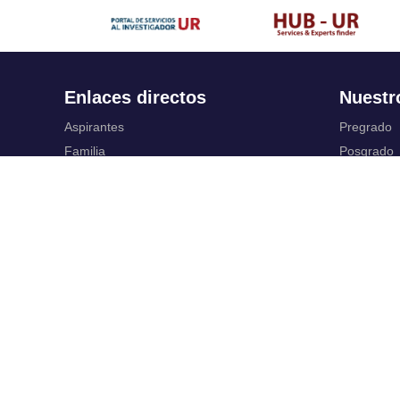
Enlaces directos
Nuestr
Aspirantes
Pregrado
Familia
Posgrado
Estudiantes
Educación
Profesores
Idiomas
Egresados
Summer S
Portafolio de becas, descuentos y apoyo
Servic
financiero
Casa UR
Gestión de
CRAI
Correo ele
Sedes
SIAR
Revista Nova et Vetera
Campus Vi
Directorio institucional
Registro y