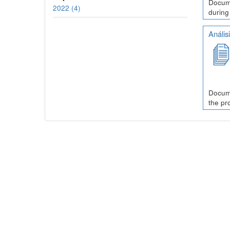
Docume
2022 (4)
during
Anális
Docume
the pr