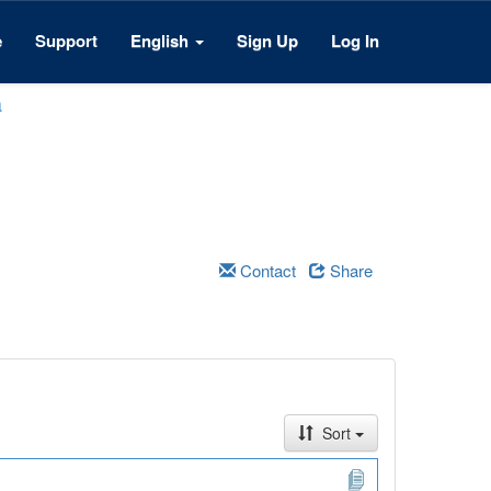
e
Support
English
Sign Up
Log In
a
Contact
Share
Sort