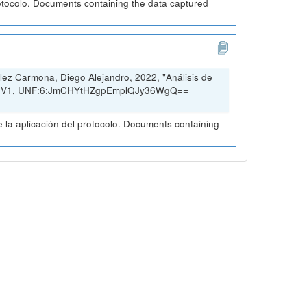
otocolo. Documents containing the data captured
ez Carmona, Diego Alejandro, 2022, "Análisis de
rio, V1, UNF:6:JmCHYtHZgpEmplQJy36WgQ==
la aplicación del protocolo. Documents containing