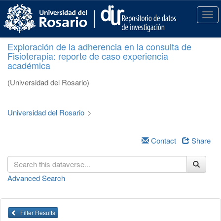
S
k
T
i
o
p
g
Exploración de la adherencia en la consulta de
t
g
Fisioterapia: reporte de caso experiencia
o
l
académica
m
e
a
n
(Universidad del Rosario)
i
a
n
v
c
i
Universidad del Rosario
>
o
g
n
a
t
Contact
Share
t
e
i
n
o
t
n
Advanced Search
Filter Results