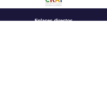
Enlaces directos
Aspirantes
Familia
Estudiantes
Profesores
Egresados
Portafolio de becas, descuentos y apoyo financiero
Casa UR
CRAI
Sedes
Revista Nova et Vetera
Directorio institucional
Manual de marca