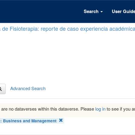
Search
User Guid
a de Fisioterapia: reporte de caso experiencia académic
Advanced Search
 are no dataverses within this dataverse. Please
log in
to see if you ar
t:
Business and Management