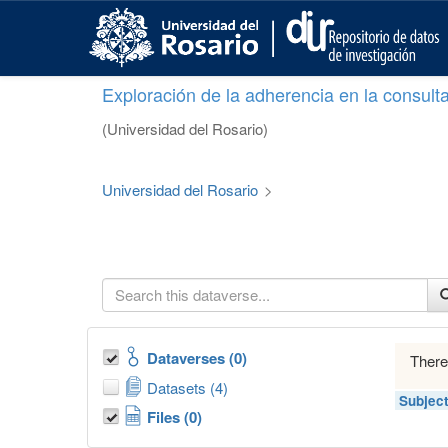
S
k
i
p
Exploración de la adherencia en la consult
t
o
(Universidad del Rosario)
m
a
i
Universidad del Rosario
>
n
c
o
n
t
e
n
t
Dataverses (0)
There
Datasets (4)
Subjec
Files (0)