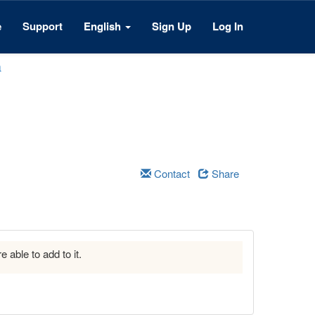
e
Support
English
Sign Up
Log In
a
Contact
Share
e able to add to it.