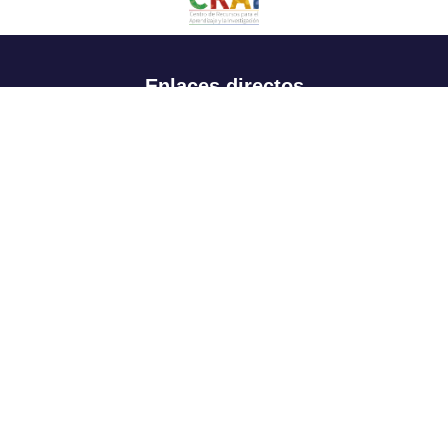
Enlaces directos
Aspirantes
Familia
Estudiantes
Profesores
Egresados
Portafolio de becas, descuentos y apoyo financiero
Casa UR
CRAI
Sedes
Revista Nova et Vetera
Directorio institucional
Manual de marca