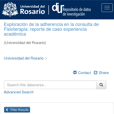
S
k
T
i
o
p
g
Exploración de la adherencia en la consulta de
t
g
Fisioterapia: reporte de caso experiencia
o
l
académica
m
e
a
n
(Universidad del Rosario)
i
a
n
v
c
i
Universidad del Rosario
>
o
g
n
a
t
Contact
Share
t
e
i
n
o
t
n
Advanced Search
Filter Results