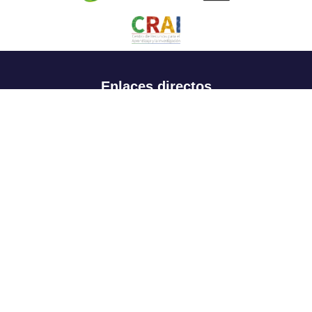
Enlaces directos
Aspirantes
Familia
Estudiantes
Profesores
Egresados
Portafolio de becas, descuentos y apoyo financiero
Casa UR
CRAI
Sedes
Revista Nova et Vetera
Directorio institucional