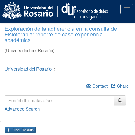
S
k
T
i
o
p
g
Exploración de la adherencia en la consulta de
t
g
Fisioterapia: reporte de caso experiencia
o
l
académica
m
e
a
n
(Universidad del Rosario)
i
a
n
v
c
i
Universidad del Rosario
>
o
g
n
a
t
Contact
Share
t
e
i
n
o
t
n
Advanced Search
Filter Results