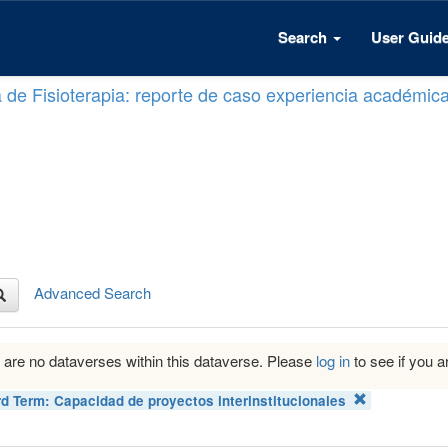
Search
User Guid
a de Fisioterapia: reporte de caso experiencia académic
Advanced Search
 are no dataverses within this dataverse. Please
log in
to see if you ar
d Term:
Capacidad de proyectos interinstitucionales