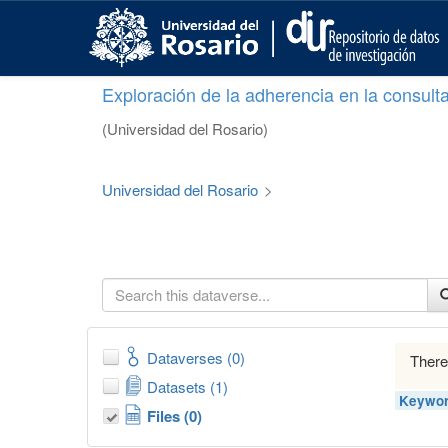
S
k
i
p
Exploración de la adherencia en la consult
t
o
(Universidad del Rosario)
m
a
i
Universidad del Rosario
>
n
c
o
n
t
e
n
t
Dataverses (0)
There
Datasets (1)
Keywor
Files (0)