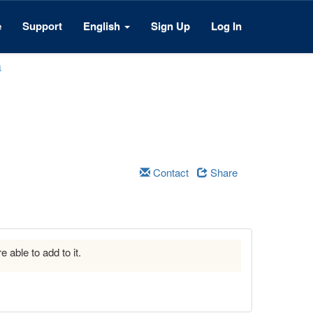
e
Support
English
Sign Up
Log In
a
Contact
Share
e able to add to it.