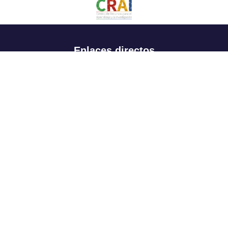
Enlaces directos
Aspirantes
Familia
Estudiantes
Profesores
Egresados
Portafolio de becas, descuentos y apoyo financiero
Casa UR
CRAI
Sedes
Revista Nova et Vetera
Directorio institucional
Manual de marca