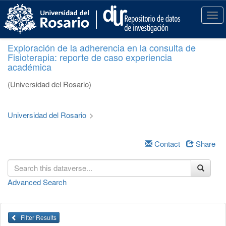
S
k
T
i
o
p
g
Exploración de la adherencia en la consulta de
t
g
Fisioterapia: reporte de caso experiencia
o
l
académica
m
e
a
n
(Universidad del Rosario)
i
a
n
v
c
i
Universidad del Rosario
>
o
g
n
a
t
Contact
Share
t
e
i
n
o
t
n
Advanced Search
Filter Results