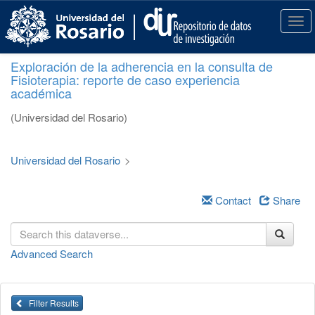
S
k
T
i
o
p
g
Exploración de la adherencia en la consulta de
t
g
Fisioterapia: reporte de caso experiencia
o
l
académica
m
e
a
n
(Universidad del Rosario)
i
a
n
v
c
i
Universidad del Rosario
>
o
g
n
a
t
Contact
Share
t
e
i
n
o
t
n
Advanced Search
Filter Results