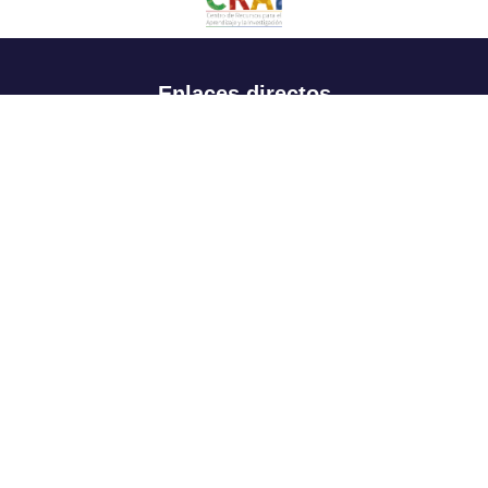
Enlaces directos
Aspirantes
Familia
Estudiantes
Profesores
Egresados
Portafolio de becas, descuentos y apoyo financiero
Casa UR
CRAI
Sedes
Revista Nova et Vetera
Directorio institucional
Manual de marca