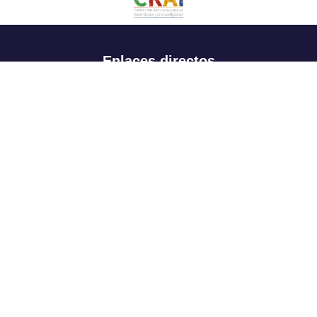
Enlaces directos
Aspirantes
Familia
Estudiantes
Profesores
Egresados
Portafolio de becas, descuentos y apoyo financiero
Casa UR
CRAI
Sedes
Revista Nova et Vetera
Directorio institucional
Manual de marca