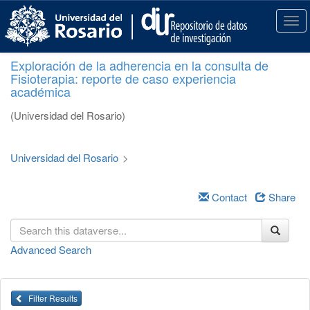
S
k
T
i
o
p
g
Exploración de la adherencia en la consulta de
t
g
Fisioterapia: reporte de caso experiencia
o
l
académica
m
e
a
n
(Universidad del Rosario)
i
a
n
v
c
i
Universidad del Rosario
>
o
g
n
a
t
Contact
Share
t
e
i
n
o
t
n
Advanced Search
Filter Results