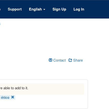
e
Support
English
Sign Up
Log In
a
Contact
Share
e able to add to it.
 ético