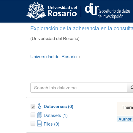
S
k
i
p
Exploración de la adherencia en la consult
t
o
(Universidad del Rosario)
m
a
i
Universidad del Rosario
>
n
c
o
n
t
e
n
t
Dataverses (0)
There
Datasets (1)
Author
Files (0)