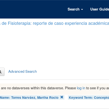
Search
User Guid
a de Fisioterapia: reporte de caso experiencia académic
Advanced Search
 are no dataverses within this dataverse. Please
log in
to see if you ar
 Name:
Torres Narváez, Martha Rocio
Keyword Term:
Concepto