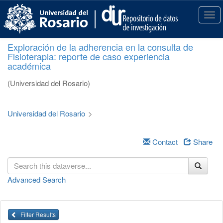
S
k
T
i
o
p
g
Exploración de la adherencia en la consulta de
t
g
Fisioterapia: reporte de caso experiencia
o
l
académica
m
e
a
n
(Universidad del Rosario)
i
a
n
v
c
i
Universidad del Rosario
>
o
g
n
a
t
Contact
Share
t
e
i
n
o
t
n
Advanced Search
Filter Results