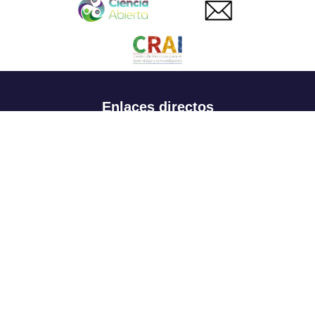
Enlaces directos
Aspirantes
Familia
Estudiantes
Profesores
Egresados
Portafolio de becas, descuentos y apoyo financiero
Casa UR
CRAI
Sedes
Revista Nova et Vetera