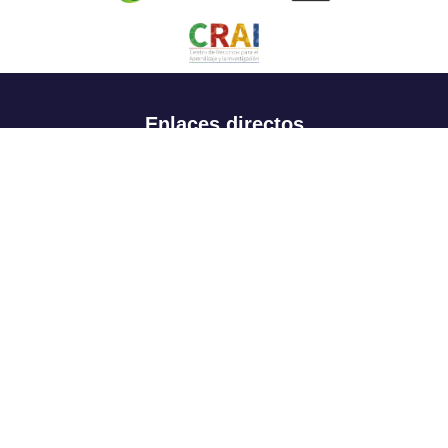
Enlaces directos
Aspirantes
Familia
Estudiantes
Profesores
Egresados
Portafolio de becas, descuentos y apoyo financiero
Casa UR
CRAI
Sedes
Revista Nova et Vetera
Directorio institucional