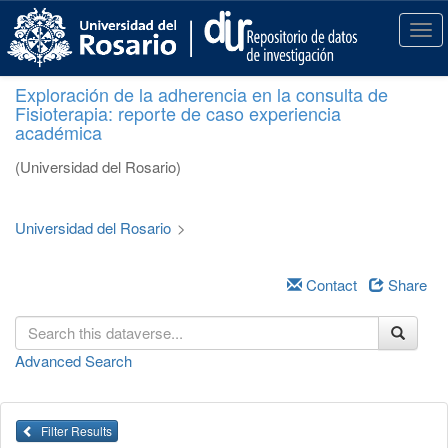
S
k
T
i
o
p
g
Exploración de la adherencia en la consulta de
t
g
Fisioterapia: reporte de caso experiencia
o
l
académica
m
e
a
n
(Universidad del Rosario)
i
a
n
v
c
i
Universidad del Rosario
>
o
g
n
a
t
Contact
Share
t
e
i
n
o
t
n
Advanced Search
Filter Results