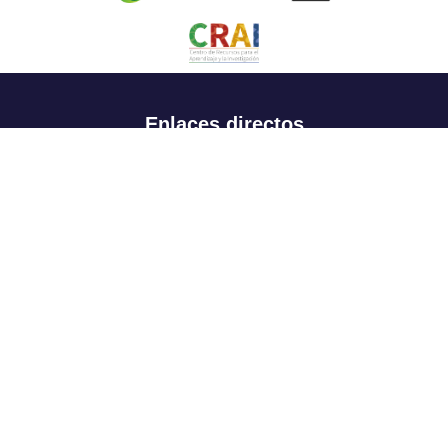
Enlaces directos
Aspirantes
Familia
Estudiantes
Profesores
Egresados
Portafolio de becas, descuentos y apoyo financiero
Casa UR
CRAI
Sedes
Revista Nova et Vetera
Directorio institucional