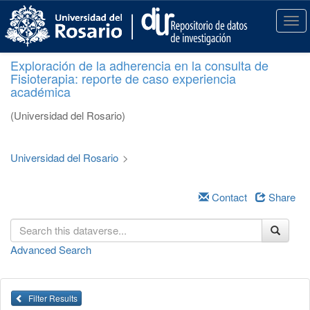
S
k
T
i
o
p
g
Exploración de la adherencia en la consulta de
t
g
Fisioterapia: reporte de caso experiencia
o
l
académica
m
e
a
n
(Universidad del Rosario)
i
a
n
v
c
i
Universidad del Rosario
>
o
g
n
a
t
Contact
Share
t
e
i
n
o
t
n
Advanced Search
Filter Results