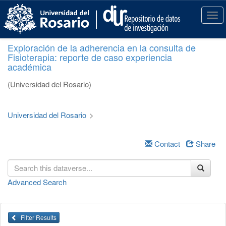
S
k
T
i
o
p
g
Exploración de la adherencia en la consulta de
t
g
Fisioterapia: reporte de caso experiencia
o
l
académica
m
e
a
n
(Universidad del Rosario)
i
a
n
v
c
i
Universidad del Rosario
>
o
g
n
a
t
Contact
Share
t
e
i
n
o
t
n
Advanced Search
Filter Results