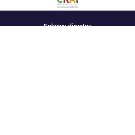
Enlaces directos
Aspirantes
Familia
Estudiantes
Profesores
Egresados
Portafolio de becas, descuentos y apoyo financiero
Casa UR
CRAI
Sedes
Revista Nova et Vetera
Directorio institucional
Manual de marca