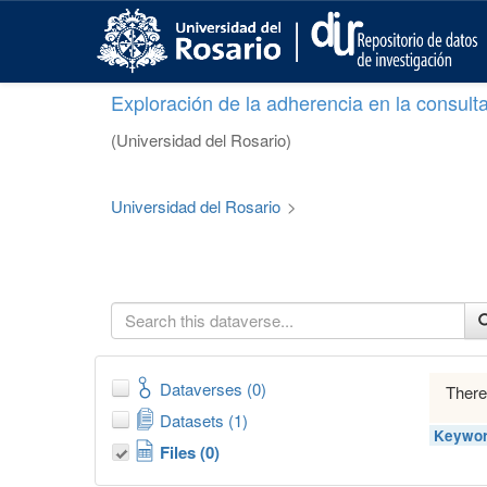
S
k
i
p
Exploración de la adherencia en la consult
t
o
(Universidad del Rosario)
m
a
i
Universidad del Rosario
>
n
c
o
n
t
e
n
t
Dataverses (0)
There
Datasets (1)
Keywor
Files (0)