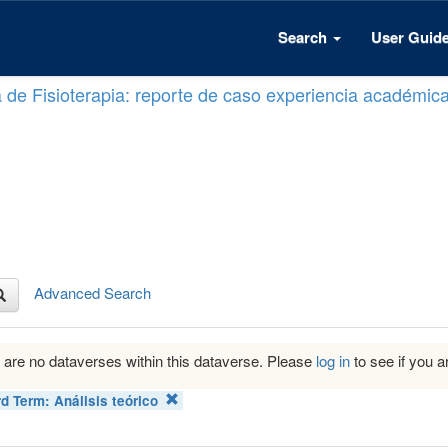
Search
User Guid
a de Fisioterapia: reporte de caso experiencia académic
Advanced Search
 are no dataverses within this dataverse. Please
log in
to see if you ar
d Term:
Análisis teórico