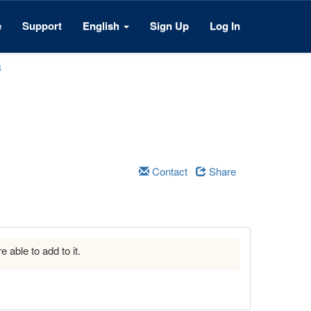
e
Support
English
Sign Up
Log In
a
Contact
Share
e able to add to it.