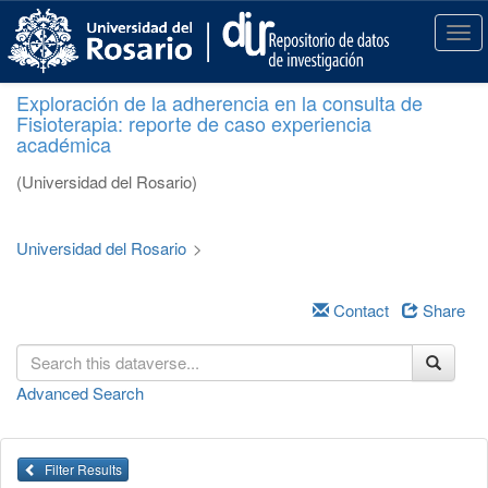
S
k
T
i
o
p
g
Exploración de la adherencia en la consulta de
t
g
Fisioterapia: reporte de caso experiencia
o
l
académica
m
e
a
n
(Universidad del Rosario)
i
a
n
v
c
i
Universidad del Rosario
>
o
g
n
a
t
Contact
Share
t
e
i
n
o
t
n
Advanced Search
Filter Results