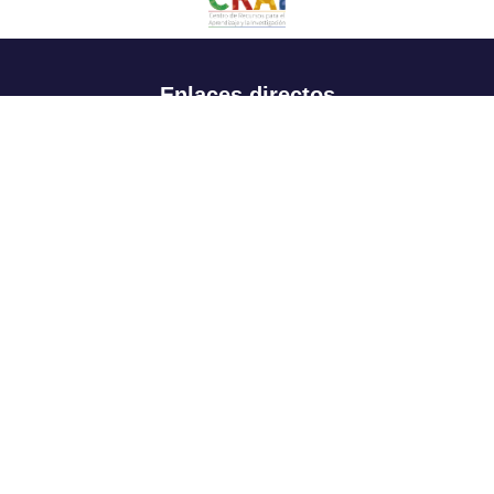
Enlaces directos
Aspirantes
Familia
Estudiantes
Profesores
Egresados
Portafolio de becas, descuentos y apoyo financiero
Casa UR
CRAI
Sedes
Revista Nova et Vetera
Directorio institucional
Manual de marca