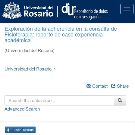
S
k
T
i
o
p
g
Exploración de la adherencia en la consulta de
t
g
Fisioterapia: reporte de caso experiencia
o
l
académica
m
e
a
n
(Universidad del Rosario)
i
a
n
v
c
i
Universidad del Rosario
>
o
g
n
a
t
Contact
Share
t
e
i
n
o
t
n
Advanced Search
Filter Results