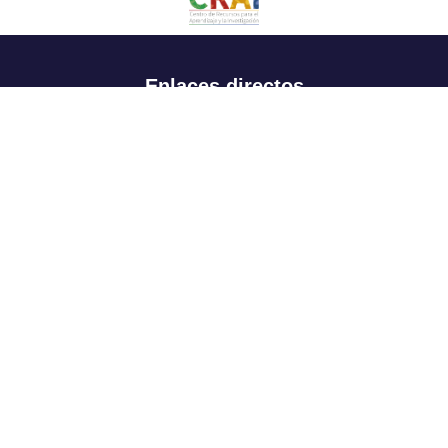
Enlaces directos
Aspirantes
Familia
Estudiantes
Profesores
Egresados
Portafolio de becas, descuentos y apoyo financiero
Casa UR
CRAI
Sedes
Revista Nova et Vetera
Directorio institucional
Manual de marca