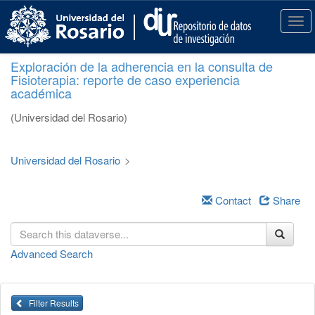
S
k
T
i
o
p
g
Exploración de la adherencia en la consulta de
t
g
Fisioterapia: reporte de caso experiencia
o
l
académica
m
e
a
n
(Universidad del Rosario)
i
a
n
v
c
i
Universidad del Rosario
>
o
g
n
a
t
Contact
Share
t
e
i
n
o
t
n
Advanced Search
Filter Results