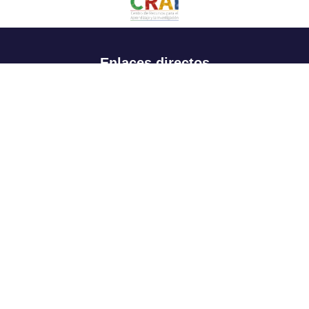
Enlaces directos
Aspirantes
Familia
Estudiantes
Profesores
Egresados
Portafolio de becas, descuentos y apoyo financiero
Casa UR
CRAI
Sedes
Revista Nova et Vetera
Directorio institucional
Manual de marca