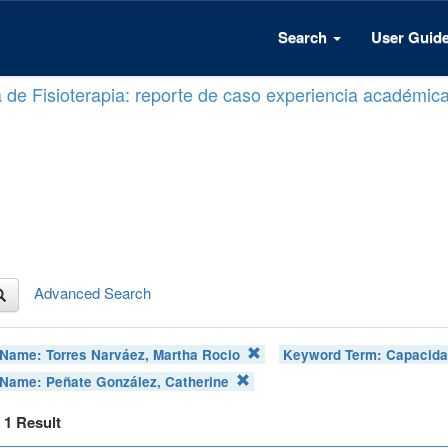
Search
User Guid
a de Fisioterapia: reporte de caso experiencia académic
Advanced Search
 Name:
Torres Narváez, Martha Rocio
Keyword Term:
Capacidad
 Name:
Peñate González, Catherine
f 1 Result