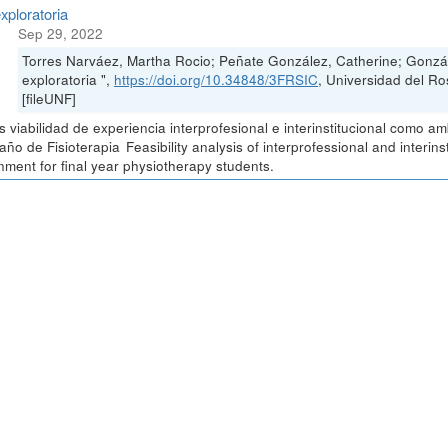
xploratoria
Sep 29, 2022
Torres Narváez, Martha Rocio; Peñate González, Catherine; Gonzá
exploratoria ",
https://doi.org/10.34848/3FRSIC
, Universidad del
[fileUNF]
is viabilidad de experiencia interprofesional e interinstitucional como 
 año de Fisioterapia Feasibility analysis of interprofessional and interin
nment for final year physiotherapy students.