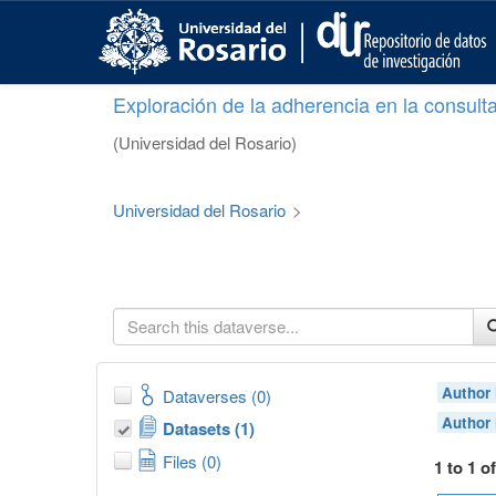
S
k
i
p
Exploración de la adherencia en la consult
t
o
(Universidad del Rosario)
m
a
i
Universidad del Rosario
>
n
c
o
n
t
e
n
t
Author
Dataverses (0)
Author
Datasets (1)
Files (0)
1 to 1 o