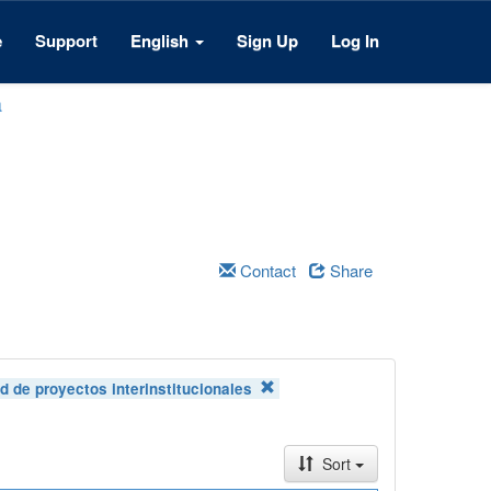
e
Support
English
Sign Up
Log In
a
Contact
Share
 de proyectos interinstitucionales
Sort