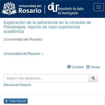
S
k
T
i
o
p
g
Exploración de la adherencia en la consulta de
t
g
Fisioterapia: reporte de caso experiencia
o
l
académica
m
e
a
n
(Universidad del Rosario)
i
a
n
v
c
i
Universidad del Rosario
>
o
g
n
a
t
Contact
Share
t
e
i
n
o
t
n
Advanced Search
Filter Results