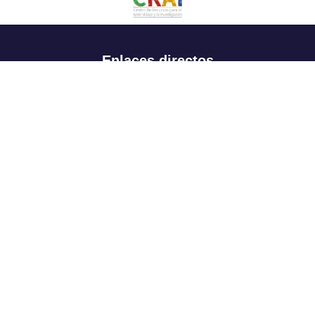
Enlaces directos
Aspirantes
Familia
Estudiantes
Profesores
Egresados
Portafolio de becas, descuentos y apoyo financiero
Casa UR
CRAI
Sedes
Revista Nova et Vetera
Directorio institucional
Manual de marca