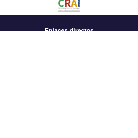
Enlaces directos
Aspirantes
Familia
Estudiantes
Profesores
Egresados
Portafolio de becas, descuentos y apoyo financiero
Casa UR
CRAI
Sedes
Revista Nova et Vetera
Directorio institucional
Manual de marca