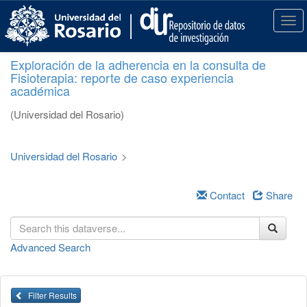
S
k
T
i
o
p
g
Exploración de la adherencia en la consulta de
t
g
Fisioterapia: reporte de caso experiencia
o
l
académica
m
e
a
n
(Universidad del Rosario)
i
a
n
v
c
i
Universidad del Rosario
>
o
g
n
a
t
Contact
Share
t
e
i
n
o
t
n
Advanced Search
Filter Results