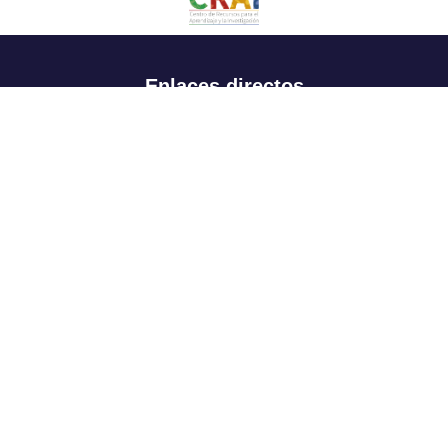
Enlaces directos
Aspirantes
Familia
Estudiantes
Profesores
Egresados
Portafolio de becas, descuentos y apoyo financiero
Casa UR
CRAI
Sedes
Revista Nova et Vetera
Directorio institucional
Manual de marca