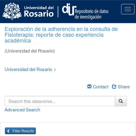
S
k
T
i
o
p
g
Exploración de la adherencia en la consulta de
t
g
Fisioterapia: reporte de caso experiencia
o
l
académica
m
e
a
n
(Universidad del Rosario)
i
a
n
v
c
i
Universidad del Rosario
>
o
g
n
a
t
Contact
Share
t
e
i
n
o
t
n
Advanced Search
Filter Results