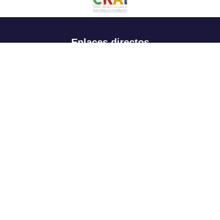
Enlaces directos
Aspirantes
Familia
Estudiantes
Profesores
Egresados
Portafolio de becas, descuentos y apoyo financiero
Casa UR
CRAI
Sedes
Revista Nova et Vetera
Directorio institucional
Manual de marca