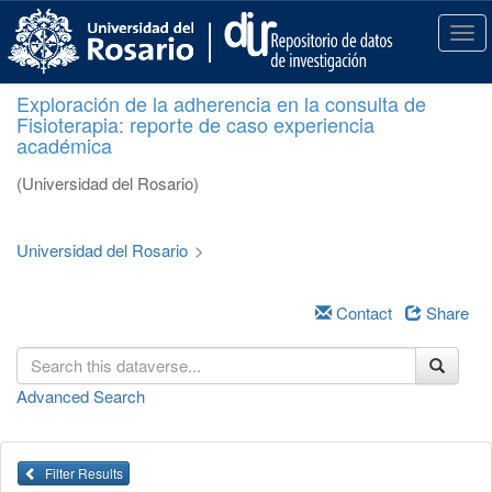
S
k
T
i
o
p
g
Exploración de la adherencia en la consulta de
t
g
Fisioterapia: reporte de caso experiencia
o
l
académica
m
e
a
n
(Universidad del Rosario)
i
a
n
v
c
i
Universidad del Rosario
>
o
g
n
a
t
Contact
Share
t
e
i
n
o
t
n
Advanced Search
Filter Results