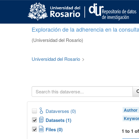
S
k
i
p
Exploración de la adherencia en la consult
t
o
(Universidad del Rosario)
m
a
i
Universidad del Rosario
>
n
c
o
n
t
e
n
t
Author
Dataverses (0)
Keywor
Datasets (1)
Files (0)
1 to 1 o