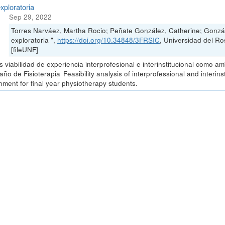
xploratoria
Sep 29, 2022
Torres Narváez, Martha Rocio; Peñate González, Catherine; Gonzá
exploratoria ",
https://doi.org/10.34848/3FRSIC
, Universidad del
[fileUNF]
is viabilidad de experiencia interprofesional e interinstitucional como 
 año de Fisioterapia Feasibility analysis of interprofessional and interin
nment for final year physiotherapy students.