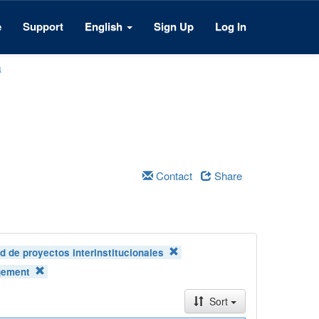
e
Support
English
Sign Up
Log In
a
Contact
Share
 de proyectos interinstitucionales
gement
Sort