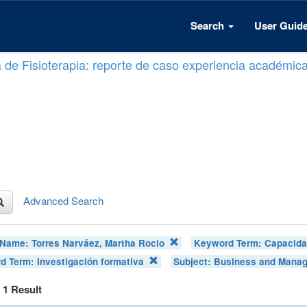
Search
User Guid
a de Fisioterapia: reporte de caso experiencia académic
Advanced Search
 Name:
Torres Narváez, Martha Rocio
Keyword Term:
Capacidad
d Term:
Investigación formativa
Subject:
Business and Mana
f 1 Result