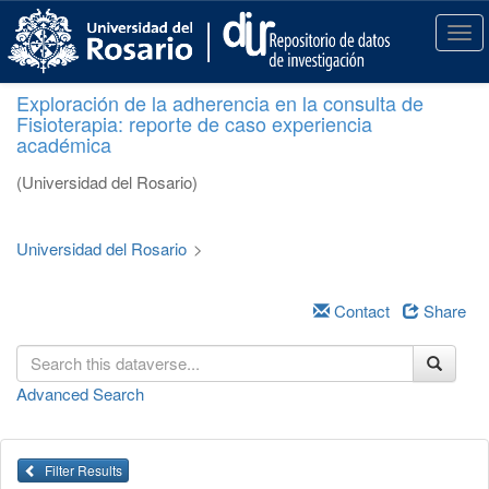
S
k
T
i
o
p
g
Exploración de la adherencia en la consulta de
t
g
Fisioterapia: reporte de caso experiencia
o
l
académica
m
e
a
n
(Universidad del Rosario)
i
a
n
v
c
i
Universidad del Rosario
>
o
g
n
a
t
Contact
Share
t
e
i
n
o
t
n
Advanced Search
Filter Results