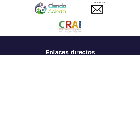
CONTACTANOS
Enlaces directos
Aspirantes
Familia
Estudiantes
Profesores
Egresados
Portafolio de becas, descuentos y apoyo financiero
Casa UR
CRAI
Sedes
Revista Nova et Vetera