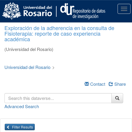
S
k
T
i
o
p
g
Exploración de la adherencia en la consulta de
t
g
Fisioterapia: reporte de caso experiencia
o
l
académica
m
e
a
n
(Universidad del Rosario)
i
a
n
v
c
i
Universidad del Rosario
>
o
g
n
a
t
Contact
Share
t
e
i
n
o
t
n
Advanced Search
Filter Results