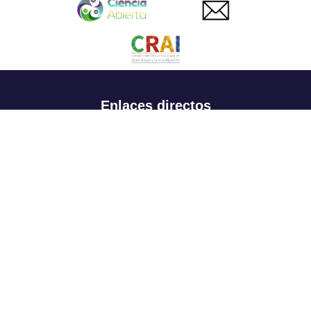
Enlaces directos
Aspirantes
Familia
Estudiantes
Profesores
Egresados
Portafolio de becas, descuentos y apoyo financiero
Casa UR
CRAI
Sedes
Revista Nova et Vetera