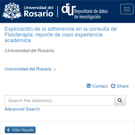
S
k
T
i
o
p
g
Exploración de la adherencia en la consulta de
t
g
Fisioterapia: reporte de caso experiencia
o
l
académica
m
e
a
n
(Universidad del Rosario)
i
a
n
v
c
i
Universidad del Rosario
>
o
g
n
a
t
Contact
Share
t
e
i
n
o
t
n
Advanced Search
Filter Results