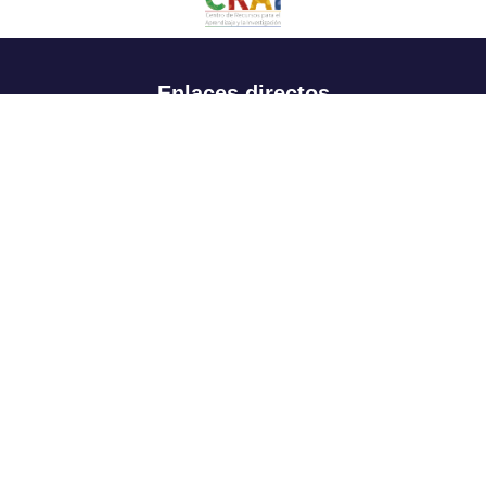
Enlaces directos
Aspirantes
Familia
Estudiantes
Profesores
Egresados
Portafolio de becas, descuentos y apoyo financiero
Casa UR
CRAI
Sedes
Revista Nova et Vetera
Directorio institucional
Manual de marca