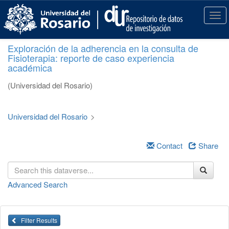
S
k
T
i
o
p
g
Exploración de la adherencia en la consulta de
t
g
Fisioterapia: reporte de caso experiencia
o
l
académica
m
e
a
n
(Universidad del Rosario)
i
a
n
v
c
i
Universidad del Rosario
>
o
g
n
a
t
Contact
Share
t
e
i
n
o
t
n
Advanced Search
Filter Results