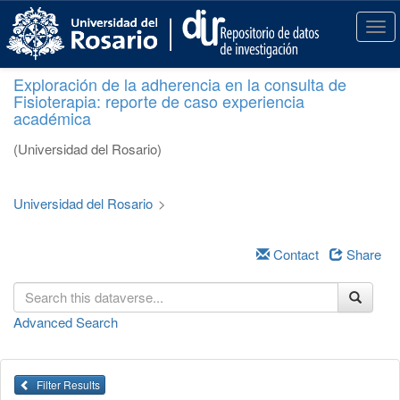
S
k
T
i
o
p
g
Exploración de la adherencia en la consulta de
t
g
Fisioterapia: reporte de caso experiencia
o
l
académica
m
e
a
n
(Universidad del Rosario)
i
a
n
v
c
i
Universidad del Rosario
>
o
g
n
a
t
Contact
Share
t
e
i
n
o
t
n
Advanced Search
Filter Results