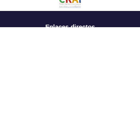
Enlaces directos
Aspirantes
Familia
Estudiantes
Profesores
Egresados
Portafolio de becas, descuentos y apoyo financiero
Casa UR
CRAI
Sedes
Revista Nova et Vetera
Directorio institucional
Manual de marca