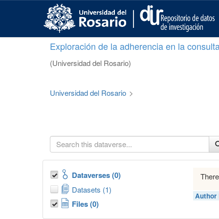
S
k
i
p
Exploración de la adherencia en la consult
t
o
(Universidad del Rosario)
m
a
i
Universidad del Rosario
>
n
c
o
n
t
e
n
t
Dataverses (0)
There
Datasets (1)
Author
Files (0)