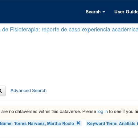
Search
User Guid
a de Fisioterapia: reporte de caso experiencia académic
Advanced Search
 are no dataverses within this dataverse. Please
log in
to see if you ar
 Name:
Torres Narváez, Martha Rocio
Keyword Term:
Análisis 