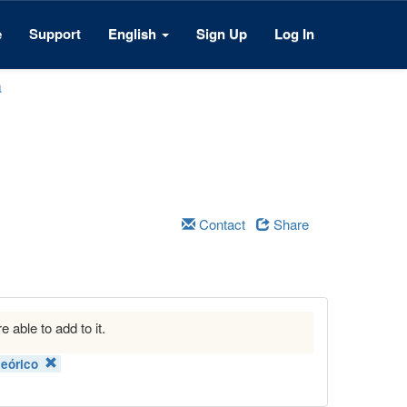
e
Support
English
Sign Up
Log In
a
Contact
Share
e able to add to it.
teórico