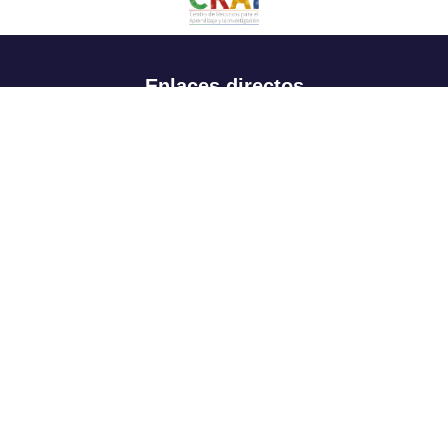
Enlaces directos
Aspirantes
Familia
Estudiantes
Profesores
Egresados
Portafolio de becas, descuentos y apoyo financiero
Casa UR
CRAI
Sedes
Revista Nova et Vetera
Directorio institucional
Manual de marca