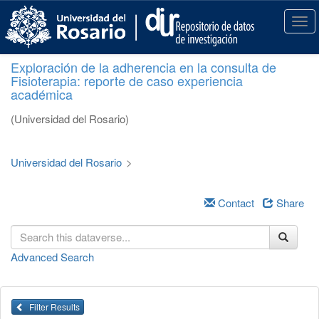
S
k
T
i
o
p
g
Exploración de la adherencia en la consulta de
t
g
Fisioterapia: reporte de caso experiencia
o
l
académica
m
e
a
n
(Universidad del Rosario)
i
a
n
v
c
i
Universidad del Rosario
>
o
g
n
a
t
Contact
Share
t
e
i
n
o
t
n
Advanced Search
Filter Results