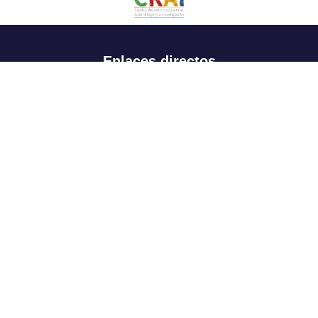
Enlaces directos
Aspirantes
Familia
Estudiantes
Profesores
Egresados
Portafolio de becas, descuentos y apoyo financiero
Casa UR
CRAI
Sedes
Revista Nova et Vetera
Directorio institucional
Manual de marca