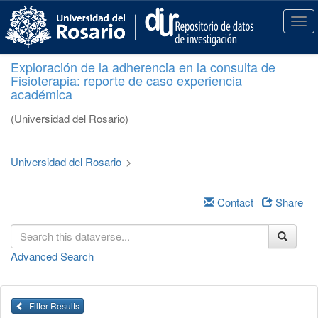
S
k
T
i
o
p
g
Exploración de la adherencia en la consulta de
t
g
Fisioterapia: reporte de caso experiencia
o
l
académica
m
e
a
n
(Universidad del Rosario)
i
a
n
v
c
i
Universidad del Rosario
>
o
g
n
a
t
Contact
Share
t
e
i
n
o
t
n
Advanced Search
Filter Results