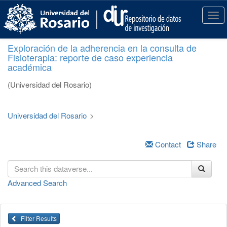
S
k
T
i
o
p
g
Exploración de la adherencia en la consulta de
t
g
Fisioterapia: reporte de caso experiencia
o
l
académica
m
e
a
n
(Universidad del Rosario)
i
a
n
v
c
i
Universidad del Rosario
>
o
g
n
a
t
Contact
Share
t
e
i
n
o
t
n
Advanced Search
Filter Results