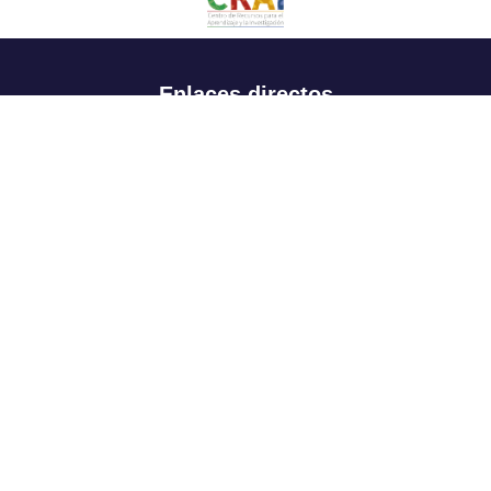
Enlaces directos
Aspirantes
Familia
Estudiantes
Profesores
Egresados
Portafolio de becas, descuentos y apoyo financiero
Casa UR
CRAI
Sedes
Revista Nova et Vetera
Directorio institucional
Manual de marca