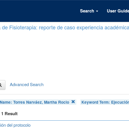
Search
User Guid
a de Fisioterapia: reporte de caso experiencia académic
Advanced Search
 Name:
Torres Narváez, Martha Rocio
Keyword Term:
Ejecució
f 1 Result
ión del protocolo