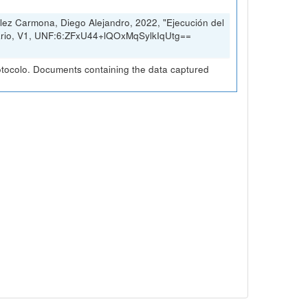
ez Carmona, Diego Alejandro, 2022, "Ejecución del
sario, V1, UNF:6:ZFxU44+lQOxMqSylkIqUtg==
otocolo. Documents containing the data captured