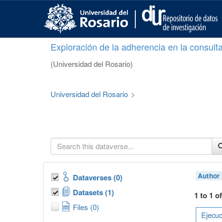
S
k
i
p
Exploración de la adherencia en la consult
t
o
(Universidad del Rosario)
m
a
i
Universidad del Rosario
>
n
c
o
n
t
e
n
t
Author
Dataverses (0)
Datasets (1)
1 to 1 o
Files (0)
Ejecuc