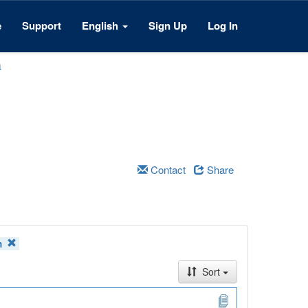
e
Support
English
Sign Up
Log In
a
Contact
Share
n
Sort