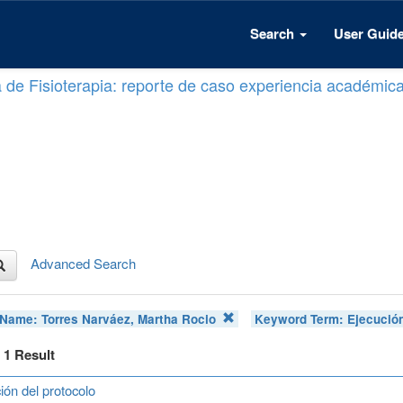
Search
User Guid
a de Fisioterapia: reporte de caso experiencia académic
Advanced Search
 Name:
Torres Narváez, Martha Rocio
Keyword Term:
Ejecució
f 1 Result
ión del protocolo