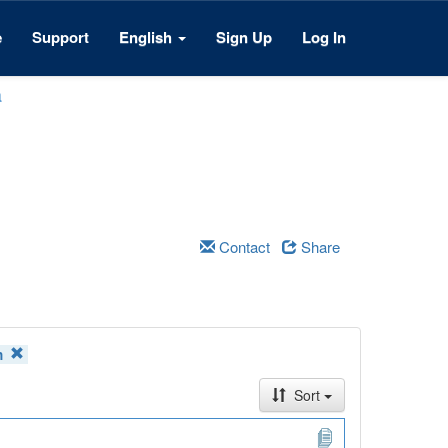
e
Support
English
Sign Up
Log In
a
Contact
Share
n
Sort