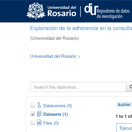
S
k
i
p
Exploración de la adherencia en la consult
t
o
(Universidad del Rosario)
m
a
i
Universidad del Rosario
>
n
c
o
n
t
e
n
t
Author
Dataverses (0)
Datasets (1)
1 to 1 o
Files (0)
Ejecuc