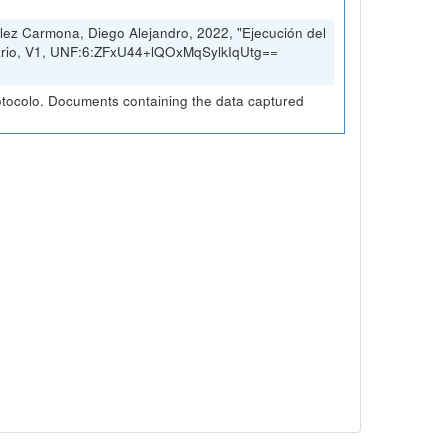
ez Carmona, Diego Alejandro, 2022, "Ejecución del
sario, V1, UNF:6:ZFxU44+lQOxMqSylkIqUtg==
otocolo. Documents containing the data captured