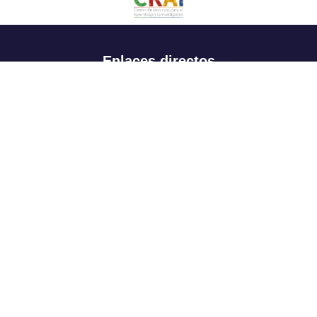
Enlaces directos
Aspirantes
Familia
Estudiantes
Profesores
Egresados
Portafolio de becas, descuentos y apoyo financiero
Casa UR
CRAI
Sedes
Revista Nova et Vetera
Directorio institucional
Manual de marca