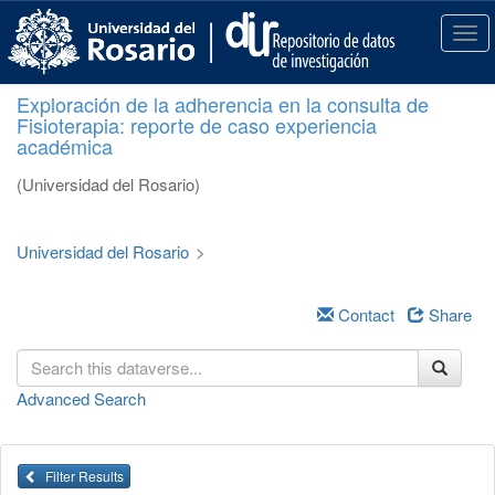
S
k
T
i
o
p
g
Exploración de la adherencia en la consulta de
t
g
Fisioterapia: reporte de caso experiencia
o
l
académica
m
e
a
n
(Universidad del Rosario)
i
a
n
v
c
i
Universidad del Rosario
>
o
g
n
a
t
Contact
Share
t
e
i
n
o
t
n
Advanced Search
Filter Results