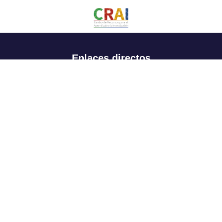
Enlaces directos
Aspirantes
Familia
Estudiantes
Profesores
Egresados
Portafolio de becas, descuentos y apoyo financiero
Casa UR
CRAI
Sedes
Revista Nova et Vetera
Directorio institucional
Manual de marca