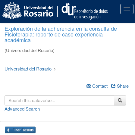
S
k
T
i
o
p
g
Exploración de la adherencia en la consulta de
t
g
Fisioterapia: reporte de caso experiencia
o
l
académica
m
e
a
n
(Universidad del Rosario)
i
a
n
v
c
i
Universidad del Rosario
>
o
g
n
a
t
Contact
Share
t
e
i
n
o
t
n
Advanced Search
Filter Results