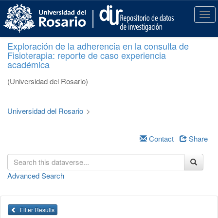
S
k
T
i
o
p
g
Exploración de la adherencia en la consulta de
t
g
Fisioterapia: reporte de caso experiencia
o
l
académica
m
e
a
n
(Universidad del Rosario)
i
a
n
v
c
i
Universidad del Rosario
>
o
g
n
a
t
Contact
Share
t
e
i
n
o
t
n
Advanced Search
Filter Results