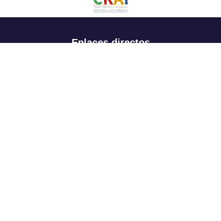
Enlaces directos
Aspirantes
Familia
Estudiantes
Profesores
Egresados
Portafolio de becas, descuentos y apoyo financiero
Casa UR
CRAI
Sedes
Revista Nova et Vetera
Directorio institucional
Manual de marca