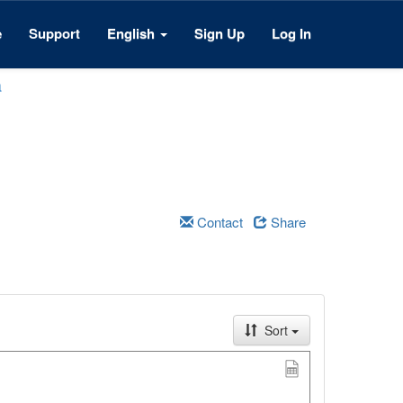
e
Support
English
Sign Up
Log In
a
Contact
Share
Sort