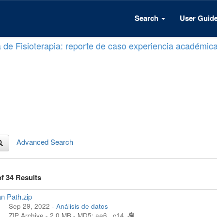
Search
User Guid
a de Fisioterapia: reporte de caso experiencia académic
Advanced Search
of 34 Results
n Path.zip
Sep 29, 2022 -
Análisis de datos
ZIP Archive - 2.0 MB -
MD5: ae6...c14