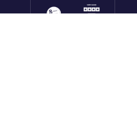
onales
utos
Redes sociales
rado
f
X
in
tk
yt
li
rado
inuada