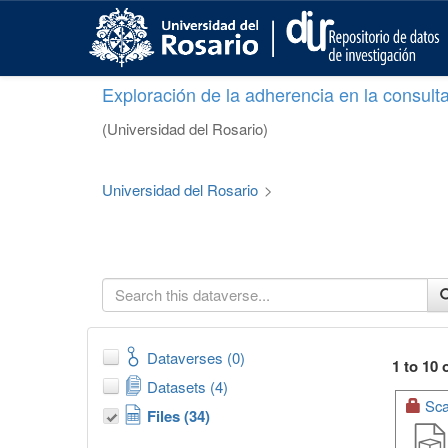
S
k
i
p
Exploración de la adherencia en la consult
t
o
(Universidad del Rosario)
m
a
i
Universidad del Rosario
>
n
c
o
n
t
e
n
t
Dataverses (0)
1 to 10 
Datasets (4)
Sca
Files (34)