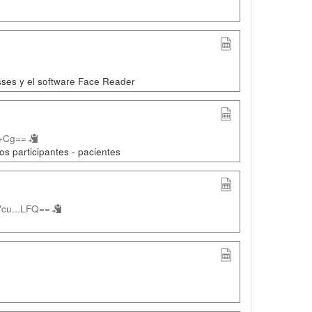
asses y el software Face Reader
.+Cg==
s participantes - pacientes
cu...LFQ==