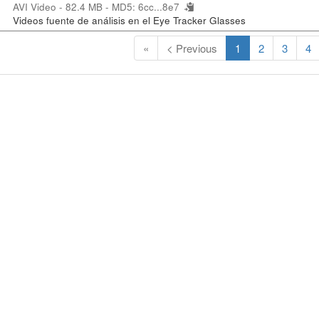
AVI Video - 82.4 MB -
MD5: 6cc...8e7
Videos fuente de análisis en el Eye Tracker Glasses
(
«
< Previous
1
2
3
4
C
u
r
r
e
n
t
)