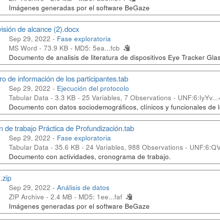
Imágenes generadas por el software BeGaze
isión de alcance (2).docx
Sep 29, 2022 -
Fase exploratoria
MS Word - 73.9 KB -
MD5: 5ea...fcb
Documento de analisis de literatura de dispositivos Eye Tracker Gl
ro de información de los participantes.tab
Sep 29, 2022 -
Ejecución del protocolo
Tabular Data - 3.3 KB
- 25 Variables, 7 Observations -
UNF:6:IyYv..
Documento con datos sociodemográficos, clínicos y funcionales de lo
n de trabajo Práctica de Profundización.tab
Sep 29, 2022 -
Fase exploratoria
Tabular Data - 35.6 KB
- 24 Variables, 988 Observations -
UNF:6:QV
Documento con actividades, cronograma de trabajo.
.zip
Sep 29, 2022 -
Análisis de datos
ZIP Archive - 2.4 MB -
MD5: 1ee...faf
Imágenes generadas por el software BeGaze