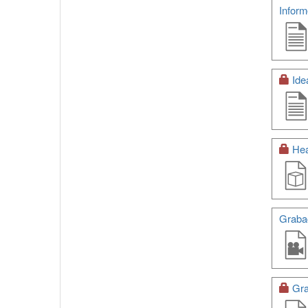
Inform
Ide
Hea
Grabac
Gra