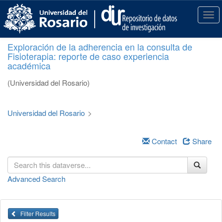
S
k
T
i
o
p
g
Exploración de la adherencia en la consulta de
t
g
Fisioterapia: reporte de caso experiencia
o
l
académica
m
e
a
n
(Universidad del Rosario)
i
a
n
v
c
i
Universidad del Rosario
>
o
g
n
a
t
Contact
Share
t
e
i
n
o
t
n
Advanced Search
Filter Results