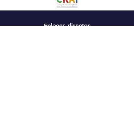
Enlaces directos
Aspirantes
Familia
Estudiantes
Profesores
Egresados
Portafolio de becas, descuentos y apoyo financiero
Casa UR
CRAI
Sedes
Revista Nova et Vetera
Directorio institucional
Manual de marca