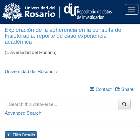
S
k
T
i
o
p
g
Exploración de la adherencia en la consulta de
t
g
Fisioterapia: reporte de caso experiencia
o
l
académica
m
e
a
n
(Universidad del Rosario)
i
a
n
v
c
i
Universidad del Rosario
>
o
g
n
a
t
Contact
Share
t
e
i
n
o
t
n
Advanced Search
Filter Results