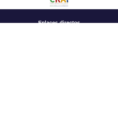
Enlaces directos
Aspirantes
Familia
Estudiantes
Profesores
Egresados
Portafolio de becas, descuentos y apoyo financiero
Casa UR
CRAI
Sedes
Revista Nova et Vetera
Directorio institucional
Manual de marca