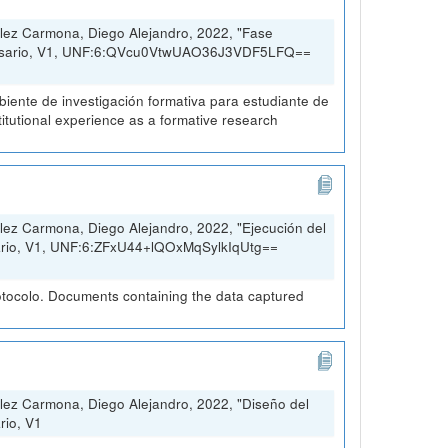
lez Carmona, Diego Alejandro, 2022, "Fase
 Rosario, V1, UNF:6:QVcu0VtwUAO36J3VDF5LFQ==
ambiente de investigación formativa para estudiante de
stitutional experience as a formative research
ez Carmona, Diego Alejandro, 2022, "Ejecución del
sario, V1, UNF:6:ZFxU44+lQOxMqSylkIqUtg==
otocolo. Documents containing the data captured
lez Carmona, Diego Alejandro, 2022, "Diseño del
rio, V1