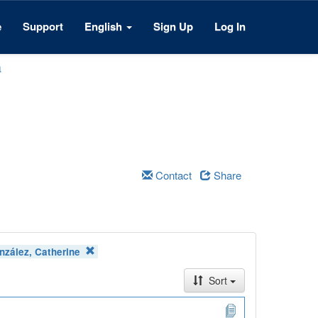
e
Support
English
Sign Up
Log In
a
Contact
Share
nzález, Catherine
Sort