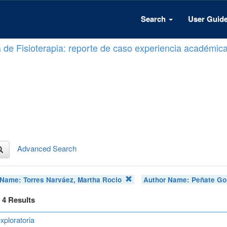
Search
User Guid
a de Fisioterapia: reporte de caso experiencia académic
Advanced Search
 Name:
Torres Narváez, Martha Rocio
Author Name:
Peñate Go
f 4 Results
xploratoria