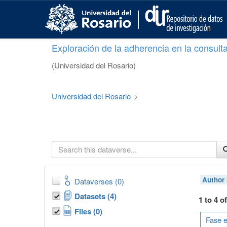
S
k
i
p
Exploración de la adherencia en la consult
t
o
(Universidad del Rosario)
m
a
i
Universidad del Rosario
>
n
c
o
n
t
e
n
t
Author
Dataverses (0)
Datasets (4)
1 to 4 o
Files (0)
Fase e