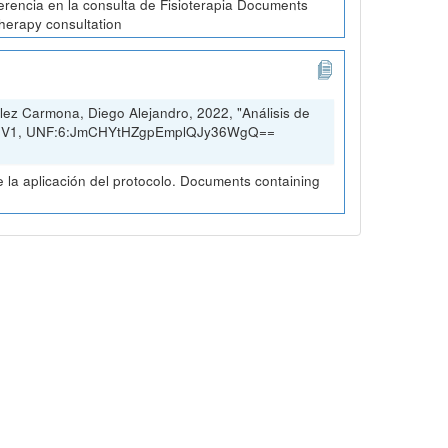
erencia en la consulta de Fisioterapia Documents
therapy consultation
ez Carmona, Diego Alejandro, 2022, "Análisis de
rio, V1, UNF:6:JmCHYtHZgpEmplQJy36WgQ==
la aplicación del protocolo. Documents containing