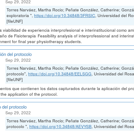
Sep 29, 2022
Torres Narváez, Martha Rocio; Peñate González, Catherine; Gonzá
exploratoria ",
https://doi.org/10.34848/3FRSIC
, Universidad del
[fileUNF]
is viabilidad de experiencia interprofesional e interinstitucional como 
 año de Fisioterapia Feasibility analysis of interprofessional and interin
nment for final year physiotherapy students.
ión del protocolo
Sep 29, 2022
Torres Narváez, Martha Rocio; Peñate González, Catherine; Gonzál
protocolo",
https://doi.org/10.34848/EELSGG
, Universidad del Ro
[fileUNF]
ntos que contienen los datos capturados durante la aplicación del pr
 the application of the protocol.
 del protocolo
Sep 29, 2022
Torres Narváez, Martha Rocio; Peñate González, Catherine; Gonzá
protocolo ",
https://doi.org/10.34848/AEVYSB
, Universidad del Rosa