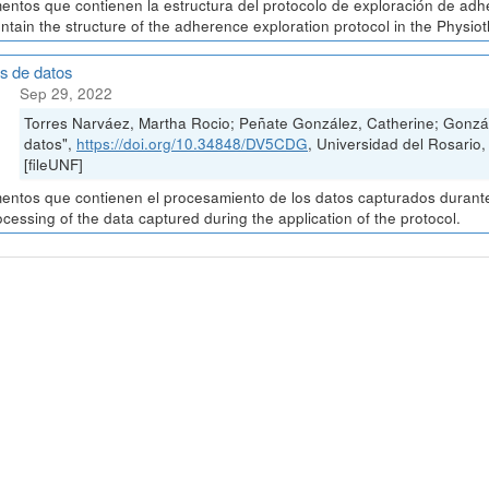
ntos que contienen la estructura del protocolo de exploración de adh
ontain the structure of the adherence exploration protocol in the Physio
is de datos
Sep 29, 2022
Torres Narváez, Martha Rocio; Peñate González, Catherine; Gonzál
datos",
https://doi.org/10.34848/DV5CDG
, Universidad del Rosa
[fileUNF]
ntos que contienen el procesamiento de los datos capturados durante 
ocessing of the data captured during the application of the protocol.