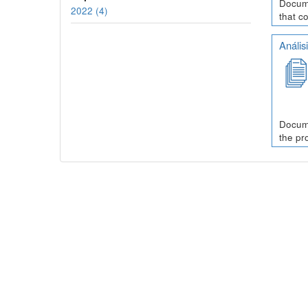
Docume
2022 (4)
that c
Anális
Docume
the pr