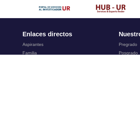
Enlaces directos
Nuestr
Aspirantes
Pregrado
Familia
Posgrado
Estudiantes
Educación
Profesores
Idiomas
Egresados
Summer S
Portafolio de becas, descuentos y apoyo
Servic
financiero
Casa UR
Gestión de
CRAI
Correo ele
Sedes
SIAR
Revista Nova et Vetera
Campus Vi
Directorio institucional
Registro y