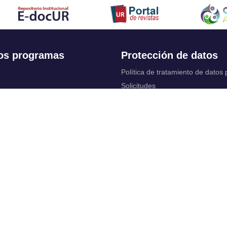
os programas
Protección de datos
Política de tratamiento de datos
Solicitudes
 Continua
Aviso de privacidad
Documentos instituci
chool
y legales
ios académicos
Bienestar Universitario: Política y
programas
 cuentas
Constituciones, reformas y estat
ctrónico
complementarios
Derechos pecuniarios
rtual
Otros reglamentos
 Control
Reglamento académico de Posg