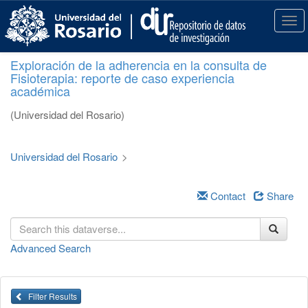
S
k
T
i
o
p
g
Exploración de la adherencia en la consulta de
t
g
Fisioterapia: reporte de caso experiencia
o
l
académica
m
e
a
n
(Universidad del Rosario)
i
a
n
v
c
i
Universidad del Rosario
>
o
g
n
a
t
Contact
Share
t
e
i
n
o
t
n
Advanced Search
Filter Results