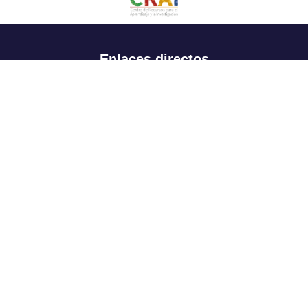
Enlaces directos
Aspirantes
Familia
Estudiantes
Profesores
Egresados
Portafolio de becas, descuentos y apoyo financiero
Casa UR
CRAI
Sedes
Revista Nova et Vetera
Directorio institucional
Manual de marca