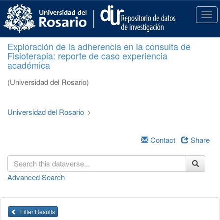
S
k
T
i
o
p
g
Exploración de la adherencia en la consulta de
t
g
Fisioterapia: reporte de caso experiencia
o
l
académica
m
e
a
n
(Universidad del Rosario)
i
a
n
v
c
i
Universidad del Rosario
>
o
g
n
a
t
Contact
Share
t
e
i
n
o
t
n
Advanced Search
Filter Results