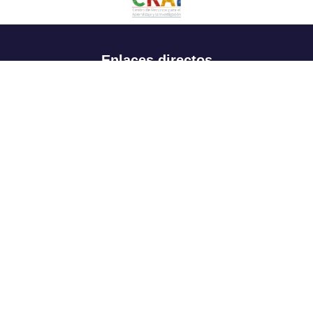
Enlaces directos
Aspirantes
Familia
Estudiantes
Profesores
Egresados
Portafolio de becas, descuentos y apoyo financiero
Casa UR
CRAI
Sedes
Revista Nova et Vetera
Directorio institucional
Manual de marca