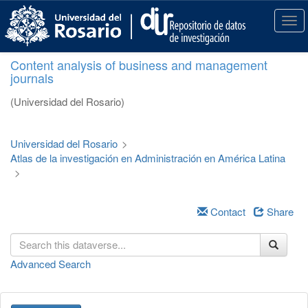
S
k
T
i
o
p
g
Content analysis of business and management
t
g
journals
o
l
m
e
(Universidad del Rosario)
a
n
i
a
n
v
Universidad del Rosario
>
c
i
Atlas de la investigación en Administración en América Latina
o
g
>
n
a
t
t
e
i
Contact
Share
n
o
t
n
Advanced Search