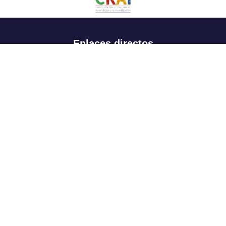
Enlaces directos
Aspirantes
Familia
Estudiantes
Profesores
Egresados
Portafolio de becas, descuentos y apoyo financiero
Casa UR
CRAI
Sedes
Revista Nova et Vetera
Directorio institucional
Manual de marca