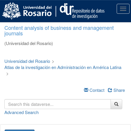
S
k
T
i
o
p
g
Content analysis of business and management
t
g
journals
o
l
m
e
(Universidad del Rosario)
a
n
i
a
n
v
Universidad del Rosario
>
c
i
Atlas de la investigación en Administración en América Latina
o
g
>
n
a
t
t
e
i
Contact
Share
n
o
t
n
Advanced Search