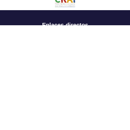
Enlaces directos
Aspirantes
Familia
Estudiantes
Profesores
Egresados
Portafolio de becas, descuentos y apoyo financiero
Casa UR
CRAI
Sedes
Revista Nova et Vetera
Directorio institucional
Manual de marca