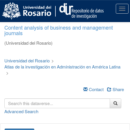
S
k
T
i
o
p
g
Content analysis of business and management
t
g
journals
o
l
m
e
(Universidad del Rosario)
a
n
i
a
n
v
Universidad del Rosario
>
c
i
Atlas de la investigación en Administración en América Latina
o
g
>
n
a
t
t
e
i
Contact
Share
n
o
t
n
Advanced Search